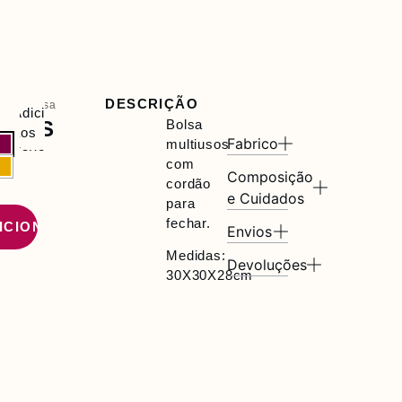
DESCRIÇÃO
as
/ Bolsa
Adicionar
USOS
Bolsa
aos
Fabrico
multiusos
R
Favoritos
com
Composição
cordão
e Cuidados
para
fechar.
ICIONAR
Envios
Medidas:
Devoluções
30X30X28cm