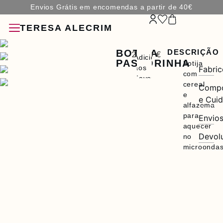
Envios Grátis em encomendas a partir de 40€
TERESA ALECRIM
BOTIJA
DESCRIÇÃO
22,50 €
Adicionar
PASTORINHA
Botija
aos
Fabric
com
Favoritos
cereal
Compo
e
e Cui
ÇÕES
alfazema
para
Envio
ÓRIOS
aquecer
Devol
no
microonda
A