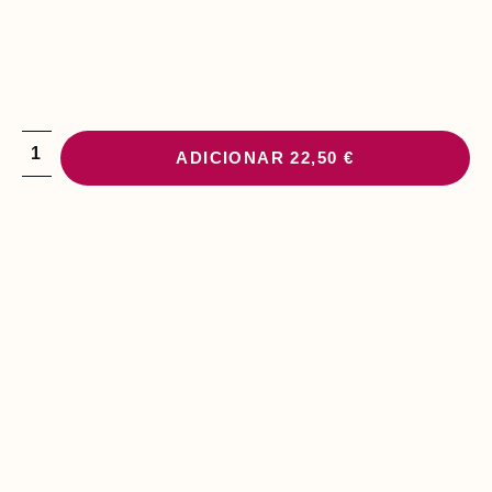
ADICIONAR
22,50 €
PODE INTERESSAR-
LHE
B
O
L
S
A