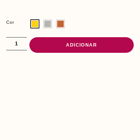
Cor
ADICIONAR
PODE INTERESSAR-
LHE
P
A
N
O
T