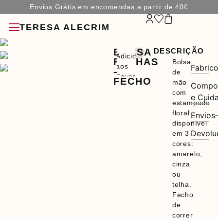
Envios Grátis em encomendas a partir de 40€
TERESA ALECRIM
BOLSA
DESCRIÇÃO
Adicionar
FOLHAS
Bolsa
aos
Fabric
–
de
Favoritos
FECHO
mão
Compo
com
e Cuid
ÇÕES
estampado
floral
Envios
ÓRIOS
disponível
Devolu
em 3
cores:
amarelo,
cinza
ou
telha.
Fecho
A
de
correr