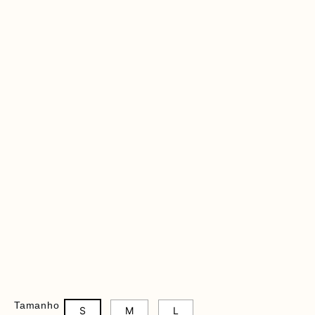
Tamanho
S
M
L