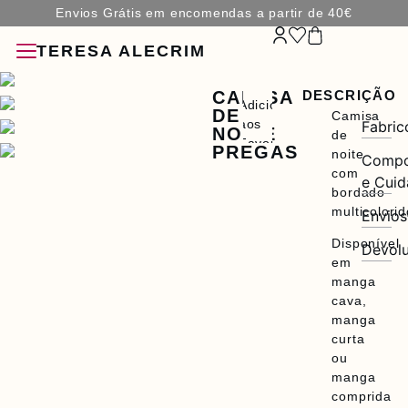
Envios Grátis em encomendas a partir de 40€
TERESA ALECRIM
CAMISA
DESCRIÇÃO
Adicionar
DE
Camisa
aos
Fabric
NOITE
de
Favoritos
PREGAS
noite
Compo
com
e Cui
ÇÕES
bordado
multicolorid
Envios
ÓRIOS
Disponível
Devol
em
manga
cava,
manga
curta
ou
A
manga
comprida