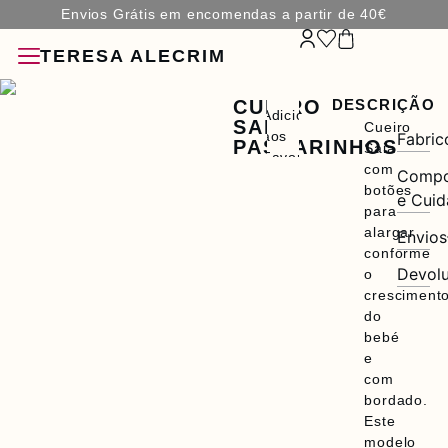
Envios Grátis em encomendas a partir de 40€
TERESA ALECRIM
CUEIRO
DESCRIÇÃO
Adicionar
SAIA
Cueiro
aos
Fabric
PASSARINHOS
Saia
Favoritos
com
Compo
botões
e Cui
ÇÕES
para
alargar
Envios
ÓRIOS
conforme
Devol
o
cresciment
do
bebé
e
com
bordado.
A
Este
modelo