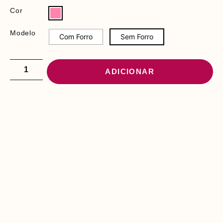
Cor
Modelo
Com Forro
Sem Forro
ADICIONAR
PODE INTERESSAR-
LHE
L
E
N
Ç
O