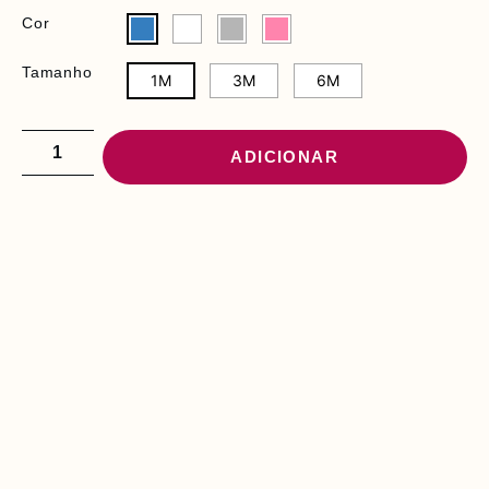
Cor
Tamanho
1M
3M
6M
ADICIONAR
PODE INTERESSAR-
LHE
S
A
C
O
J