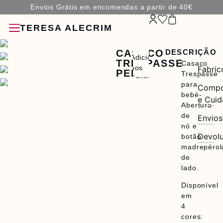
Envios Grátis em encomendas a partir de 40€
TERESA ALECRIM
CASACO
DESCRIÇÃO
Adicionar
TRESPASSE
Casaco
aos
Fabric
PEPE
Trespasse
Favoritos
ões
para
Compo
bebé-
e Cui
ios
Abertura
de
Envios
nó e
Devol
botão
madrepérol
de
lado.
Disponível
em
4
cores: