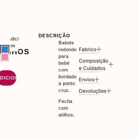
E
DESCRIÇÃO
Babete
Adicionar
DO
Babete
aos
Fabrico
redondo
RINHOS
Favoritos
para
Composição
bebé
e Cuidados
com
bordado
DICIONAR
Envios
a ponto
cruz.
Devoluções
Fecha
com
atilhos.