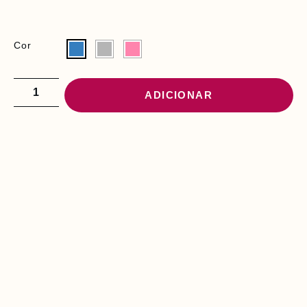
Cor
ADICIONAR
PODE INTERESSAR-
LHE
F
R
A
L
D
A