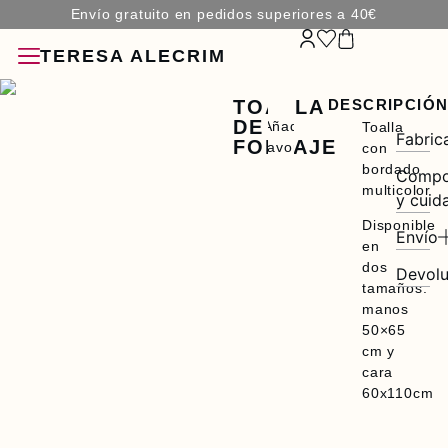
Envío gratuito en pedidos superiores a 40€
TERESA ALECRIM
TOALLA
DESCRIPCIÓ
DE
Añadir a
Toalla
Fabric
FOLLAJE
favoritos
con
bordado
Compo
multicolor
y cuid
CIONES
Disponible
Envío
ORIOS
en
dos
Devolu
tamaños:
manos
50×65
cm y
cara
60x110cm
O