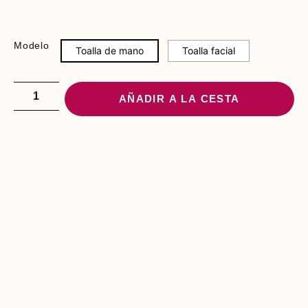
Modelo
Toalla de mano
Toalla facial
AÑADIR A LA CESTA
LE PUEDE
INTERESAR
T
O
A
L
L